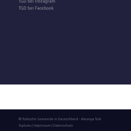
TGD bei Instagram
TGD bei Facebook
© Türkische Gemeinde in Deutschland - Almanya Türk
Toplumu |
Impressum
|
Datenschutz