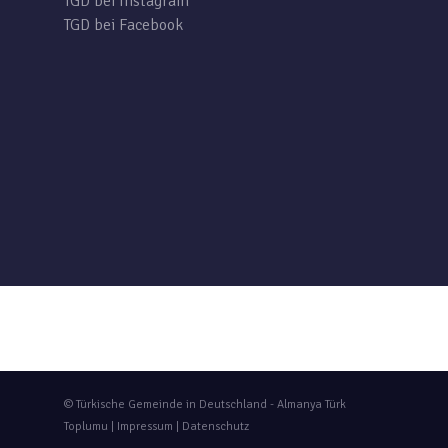
TGD bei Instagram
TGD bei Facebook
© Türkische Gemeinde in Deutschland - Almanya Türk
Toplumu |
Impressum
|
Datenschutz