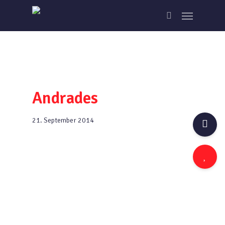
Skip
Menu
to
search
main
content
Andrades
21. September 2014