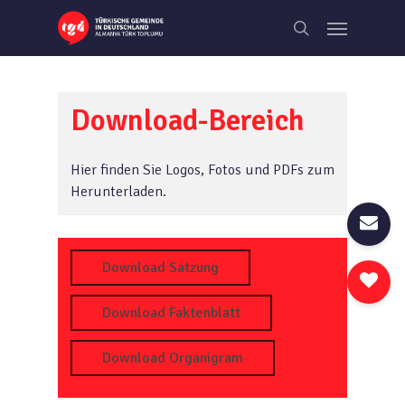
Skip
Menu
to
search
main
content
Download-Bereich
Hier finden Sie Logos, Fotos und PDFs zum
Herunterladen.
Download Satzung
Download Faktenblatt
Download Organigram