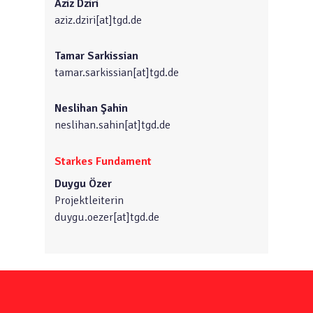
Aziz Dziri
aziz.dziri[at]tgd.de
Tamar Sarkissian
tamar.sarkissian[at]tgd.de
Neslihan Şahin
neslihan.sahin[at]tgd.de
Starkes Fundament
Duygu Özer
Projektleiterin
duygu.oezer[at]tgd.de