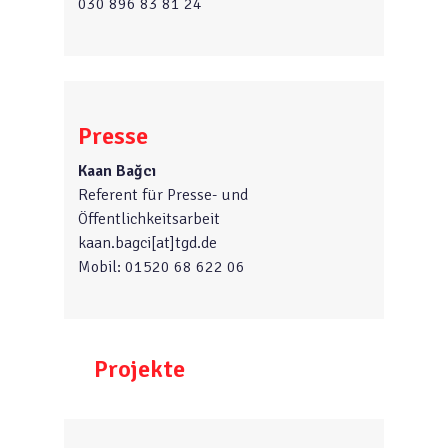
030 896 83 81 24
jetzt im Ruhestand und lebe in
Deutschland
Geburtsdatum 20.06.1953
Presse
Kaan Bağcı
Referent für Presse- und
Öffentlichkeitsarbeit
kaan.bagci[at]tgd.de
Mobil: 01520 68 622 06
Projekte