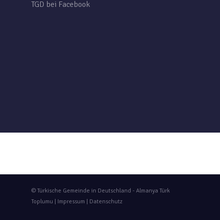
TGD bei Facebook
© Türkische Gemeinde in Deutschland - Almanya Türk
Toplumu |
Impressum
|
Datenschutz