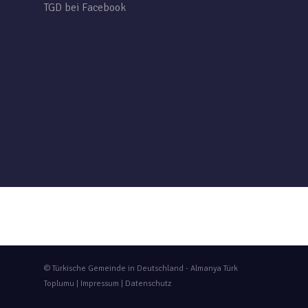
TGD bei Facebook
© Türkische Gemeinde in Deutschland - Almanya Türk
Toplumu |
Impressum
|
Datenschutz