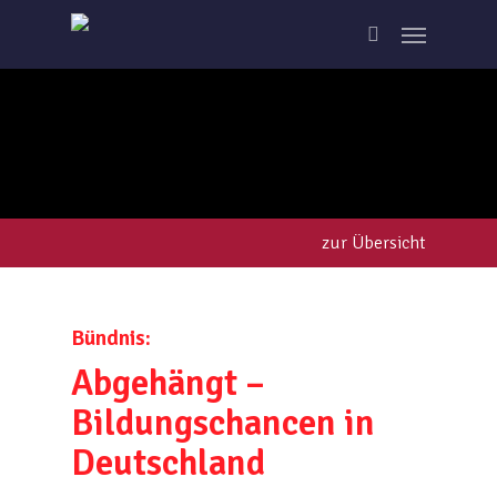
Skip
Menu
to
search
main
content
zur Übersicht
Bündnis:
Abgehängt –
Bildungschancen in
Deutschland