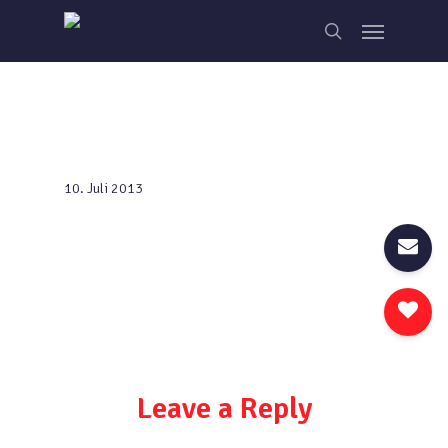
Skip
Menu
to
search
main
content
10. Juli 2013
Leave a Reply