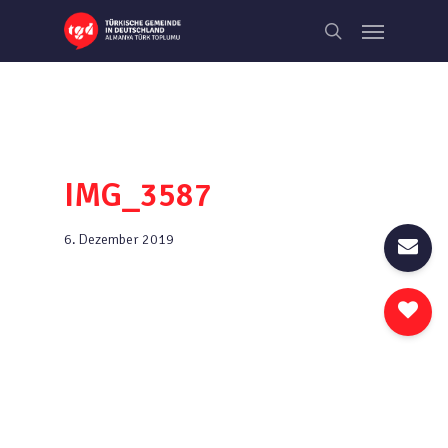
Skip
Menu
to
search
main
content
IMG_3587
6. Dezember 2019