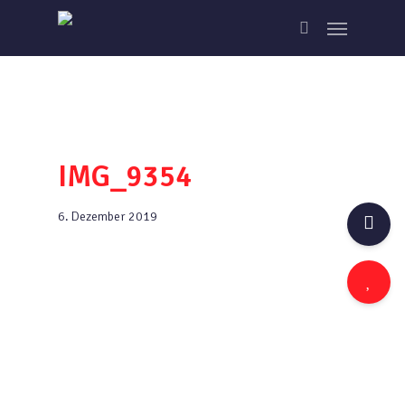
Skip
Menu
to
search
main
content
IMG_9354
6. Dezember 2019