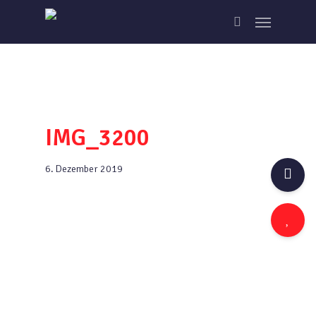
Skip
Menu
to
search
main
content
IMG_3200
6. Dezember 2019