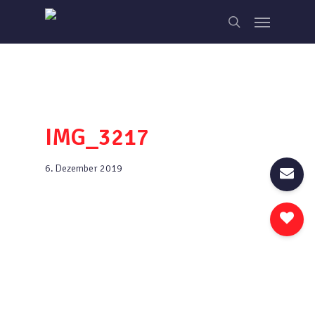
Skip
Menu
to
search
main
content
IMG_3217
6. Dezember 2019