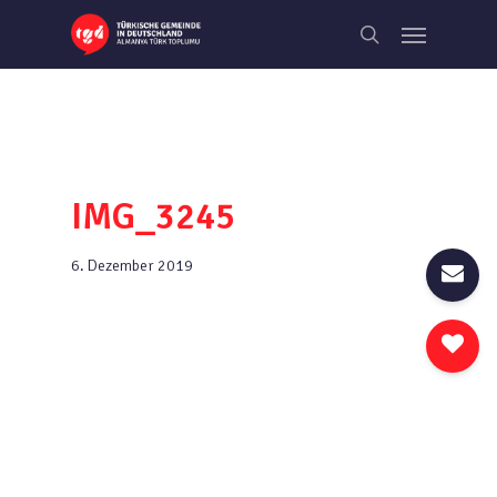
Skip
Menu
to
search
main
content
IMG_3245
6. Dezember 2019