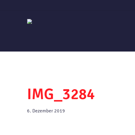
Skip
to
main
content
IMG_3284
6. Dezember 2019