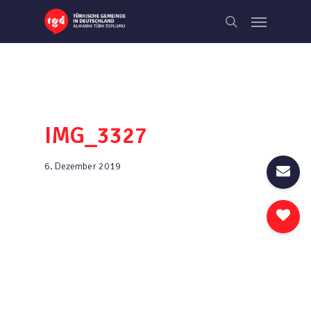
Skip
Menu
to
search
main
content
IMG_3327
6. Dezember 2019