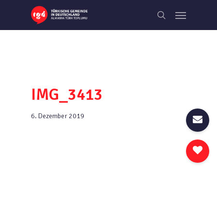
Skip
Menu
to
search
main
content
IMG_3413
6. Dezember 2019