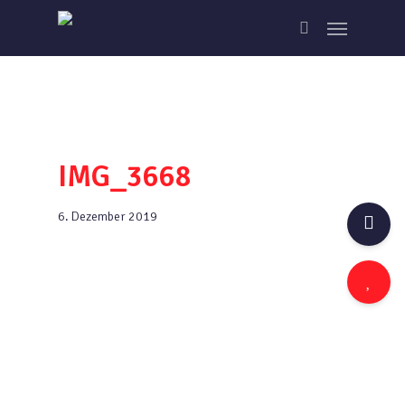
Skip
Menu
to
search
main
content
IMG_3668
6. Dezember 2019