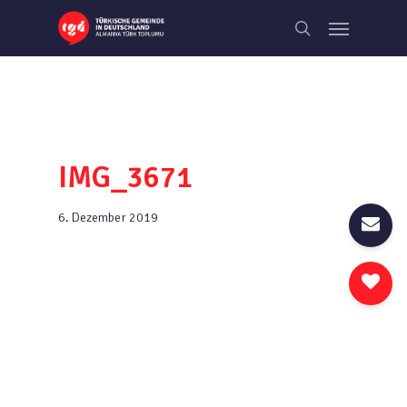
Skip
Menu
to
search
main
content
IMG_3671
6. Dezember 2019