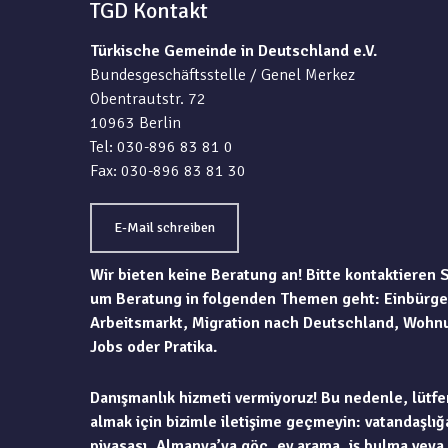
TGD Kontakt
Türkische Gemeinde in Deutschland e.V.
Bundesgeschäftsstelle / Genel Merkez
Obentrautstr. 72
10963 Berlin
Tel: 030-896 83 81 0
Fax: 030-896 83 81 30
E-Mail schreiben
Wir bieten keine Beratung an! Bitte kontaktieren 
um Beratung in folgenden Themen geht: Einbürge
Arbeitsmarkt, Migration nach Deutschland, Wohn
Jobs oder Pratika.
Danışmanlık hizmeti vermiyoruz! Bu nedenle, lütfe
almak için bizimle iletişime geçmeyin: vatandaşlığa
piyasası, Almanya’ya göç, ev arama, iş bulma veya 