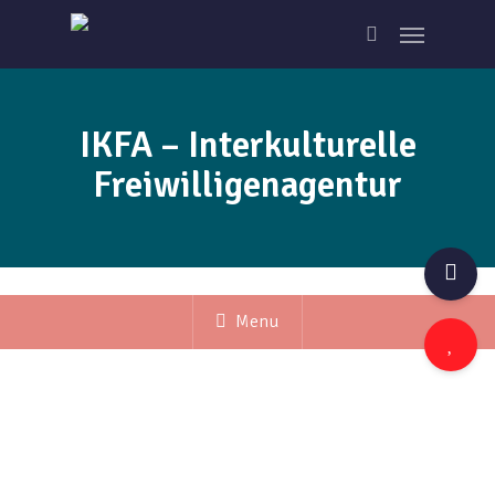
Skip
Menu
to
search
main
content
IKFA – Interkulturelle
Freiwilligenagentur
Menu