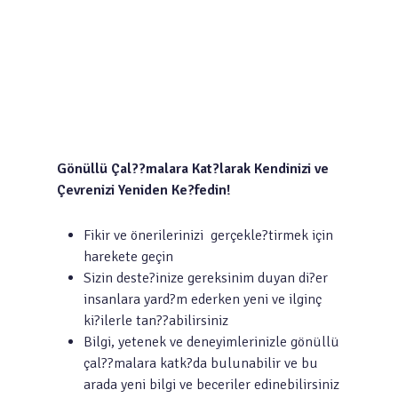
Gönüllü Çal??malara Kat?larak Kendinizi ve
Çevrenizi Yeniden Ke?fedin!
Fikir ve önerilerinizi gerçekle?tirmek için
harekete geçin
Sizin deste?inize gereksinim duyan di?er
insanlara yard?m ederken yeni ve ilginç
ki?ilerle tan??abilirsiniz
Bilgi, yetenek ve deneyimlerinizle gönüllü
çal??malara katk?da bulunabilir ve bu
arada yeni bilgi ve beceriler edinebilirsiniz