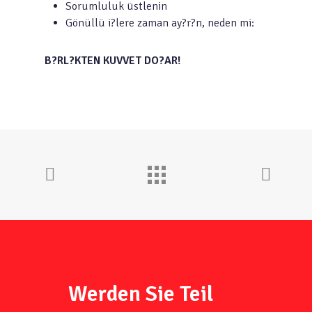
Sorumluluk üstlenin
Gönüllü i?lere zaman ay?r?n, neden mi:
B?RL?KTEN KUVVET DO?AR!
Werden Sie Teil