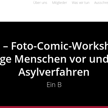
Über uns
Mitglieder
Was wir tun
Ausschr
 – Foto-Comic-Worksh
nge Menschen vor und
Asylverfahren
Ein B