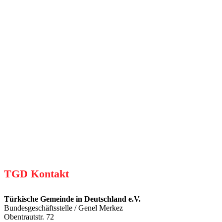
unserer Arbeit!
Mit Ihrer Spende ermöglichen Sie die
Ausweitung und Fortführung unserer Arbeit,
unserer Projekte und Kampagnen.
Jetzt Spenden
TGD Kontakt
Türkische Gemeinde in Deutschland e.V.
Bundesgeschäftsstelle / Genel Merkez
Obentrautstr. 72