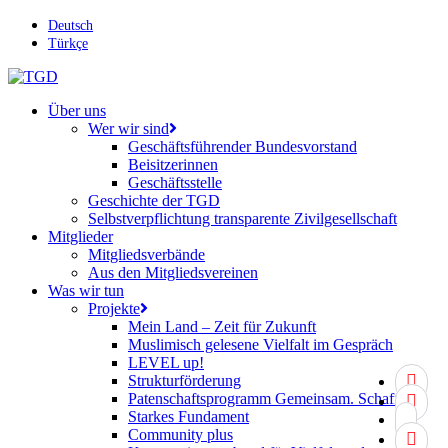
Skip
Deutsch
to
Türkçe
main
content
search
Menu
Über uns
Wer wir sind
Geschäftsführender Bundesvorstand
Beisitzerinnen
Geschäftsstelle
Geschichte der TGD
Selbstverpflichtung transparente Zivilgesellschaft
Mitglieder
Mitgliedsverbände
Aus den Mitgliedsvereinen
Was wir tun
Projekte
Mein Land – Zeit für Zukunft
Muslimisch gelesene Vielfalt im Gespräch
LEVEL up!
twitter
Strukturförderung
Patenschaftsprogramm Gemeinsam. Schaffen.
facebo
Starkes Fundament
youtub
Community plus
instagr