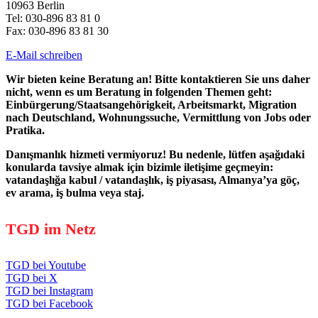
10963 Berlin
Tel: 030-896 83 81 0
Fax: 030-896 83 81 30
E-Mail schreiben
Wir bieten keine Beratung an! Bitte kontaktieren Sie uns daher
nicht, wenn es um Beratung in folgenden Themen geht:
Einbürgerung/Staatsangehörigkeit, Arbeitsmarkt, Migration
nach Deutschland, Wohnungssuche, Vermittlung von Jobs oder
Pratika.
Danışmanlık hizmeti vermiyoruz! Bu nedenle, lütfen aşağıdaki
konularda tavsiye almak için bizimle iletişime geçmeyin:
vatandaşlığa kabul / vatandaşlık, iş piyasası, Almanya’ya göç,
ev arama, iş bulma veya staj.
TGD im Netz
TGD bei Youtube
TGD bei X
TGD bei Instagram
TGD bei Facebook