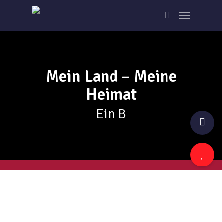
Skip
Menu
to
search
main
content
Mein Land – Meine
Heimat
Ein B
zur