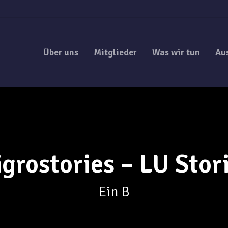
Über uns
Mitglieder
Was wir tun
Au
grostories – LU Stor
Ein B