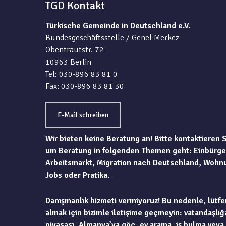
TGD Kontakt
Türkische Gemeinde in Deutschland e.V.
Bundesgeschäftsstelle / Genel Merkez
Obentrautstr. 72
10963 Berlin
Tel: 030-896 83 81 0
Fax: 030-896 83 81 30
E-Mail schreiben
Wir bieten keine Beratung an! Bitte kontaktieren 
um Beratung in folgenden Themen geht: Einbürge
Arbeitsmarkt, Migration nach Deutschland, Wohn
Jobs oder Pratika.
Danışmanlık hizmeti vermiyoruz! Bu nedenle, lütfe
almak için bizimle iletişime geçmeyin: vatandaşlığa
piyasası, Almanya’ya göç, ev arama, iş bulma veya 