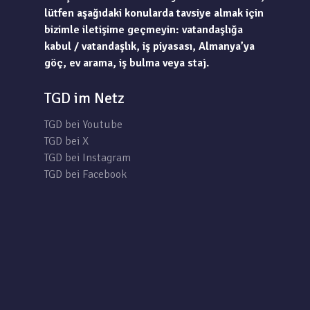
lütfen aşağıdaki konularda tavsiye almak için
bizimle iletişime geçmeyin: vatandaşlığa
kabul / vatandaşlık, iş piyasası, Almanya’ya
göç, ev arama, iş bulma veya staj.
TGD im Netz
TGD bei Youtube
TGD bei X
TGD bei Instagram
TGD bei Facebook