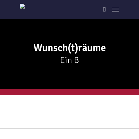
Skip
Menu
to
search
main
content
Wunsch(t)räume
Ein B
zur