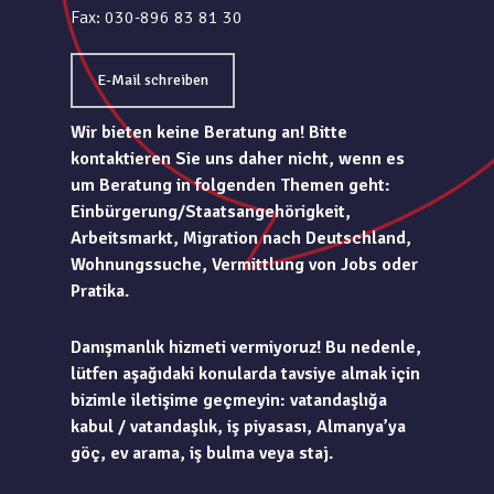
Fax: 030-896 83 81 30
E-Mail schreiben
Wir bieten keine Beratung an! Bitte
kontaktieren Sie uns daher nicht, wenn es
um Beratung in folgenden Themen geht:
Einbürgerung/Staatsangehörigkeit,
Arbeitsmarkt, Migration nach Deutschland,
Wohnungssuche, Vermittlung von Jobs oder
Pratika.
Danışmanlık hizmeti vermiyoruz! Bu nedenle,
lütfen aşağıdaki konularda tavsiye almak için
bizimle iletişime geçmeyin: vatandaşlığa
kabul / vatandaşlık, iş piyasası, Almanya’ya
göç, ev arama, iş bulma veya staj.