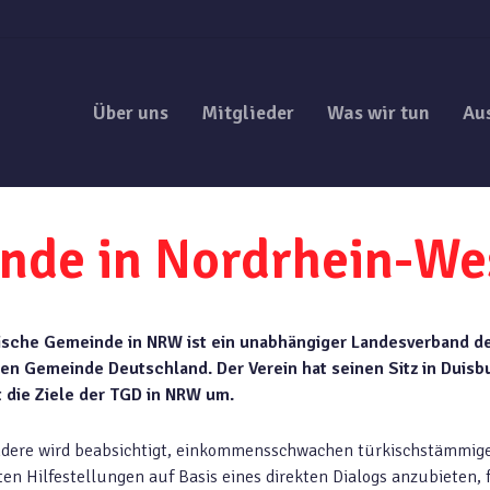
Über uns
Mitglieder
Was wir tun
Au
nde in Nordrhein-We
ische Gemeinde in NRW ist ein unabhängiger Landesverband d
en Gemeinde Deutschland. Der Verein hat seinen Sitz in Duisb
t die Ziele der TGD in NRW um.
dere wird beabsichtigt, einkommensschwachen türkischstämmig
en Hilfestellungen auf Basis eines direkten Dialogs anzubieten, 