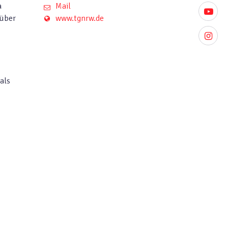
a
Mail
youtube
rüber
www.tgnrw.de
instagr
als