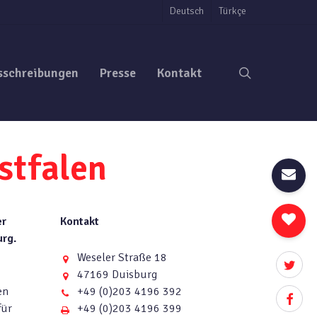
Deutsch
Türkçe
search
sschreibungen
Presse
Kontakt
stfalen
er
Kontakt
urg.
Weseler Straße 18
twitter
47169 Duisburg
en
+49 (0)203 4196 392
facebo
für
+49 (0)203 4196 399