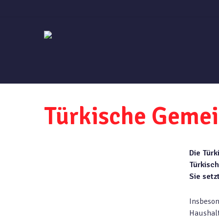
Skip
to
main
content
Türkische Gemei
Die Türk
Türkisch
Sie setz
Insbeson
Haushalt