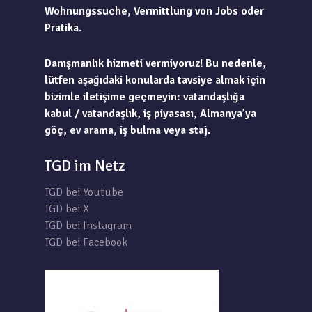
Wohnungssuche, Vermittlung von Jobs oder
Pratika.
Danışmanlık hizmeti vermiyoruz! Bu nedenle,
lütfen aşağıdaki konularda tavsiye almak için
bizimle iletişime geçmeyin: vatandaşlığa
kabul / vatandaşlık, iş piyasası, Almanya’ya
göç, ev arama, iş bulma veya staj.
TGD im Netz
TGD bei Youtube
TGD bei X
TGD bei Instagram
TGD bei Facebook