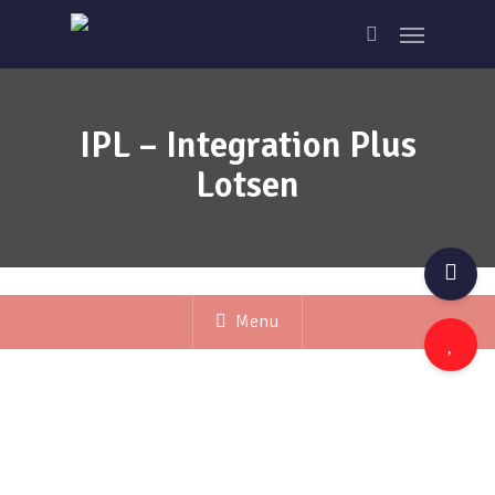
Skip
Menu
to
search
main
content
IPL – Integration Plus
Lotsen
Menu