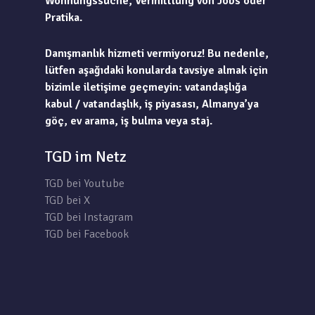
Wohnungssuche, Vermittlung von Jobs oder
Pratika.
Danışmanlık hizmeti vermiyoruz! Bu nedenle,
lütfen aşağıdaki konularda tavsiye almak için
bizimle iletişime geçmeyin: vatandaşlığa
kabul / vatandaşlık, iş piyasası, Almanya’ya
göç, ev arama, iş bulma veya staj.
TGD im Netz
TGD bei Youtube
TGD bei X
TGD bei Instagram
TGD bei Facebook