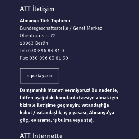
ATT İletişim
Almanya Türk Toplumu
Bundesgeschäftsstelle / Genel Merkez
Obentrautstr. 72
10963 Berlin
Tel: 030-896 83 81 0
Fax: 030-896 83 81 30
e-posta yazın
Danışmanlık hizmeti vermiyoruz! Bu nedenle,
lütfen aşağıdaki konularda tavsiye almak için
bizimle iletişime geçmeyin: vatandaşlığa
kabul / vatandaşlık, iş piyasası, Almanya’ya
göç, ev arama, iş bulma veya staj.
ATT Internette