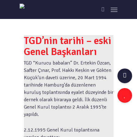
Skip
Menu
to
search
main
content
TGD’nin tarihi – eski
Genel Başkanları
TGD “Kurucu babaları” Dr. Ertekin Özcan,
Safter Çınar, Prof. Hakkı Keskin ve Gökten
Küçük’ün daveti üzerine, 20 Mart 1994
tarihinde Hamburg’da düzenlenen
kuruluş toplantısında eyalet düzeyinde bir
dernek olarak biraraya geldi. İlk düzenli
Genel Kurul toplantısı 2 Aralık 1995’te
yapıldı.
2.12.1995 Genel Kurul toplantısına