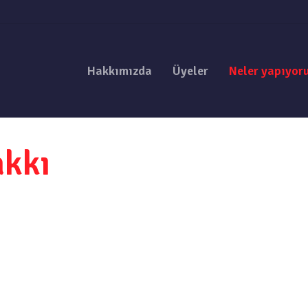
Hakkımızda
Üyeler
Neler yapıyor
akkı
adın-erkek eşitliği
Bu yöndeki çabalarımız, söylem 
mek, mevcut
çalışmalardan ve medyadaki ge
a cesurca mücadele
başlayıp, kurumlarımıza ve kura