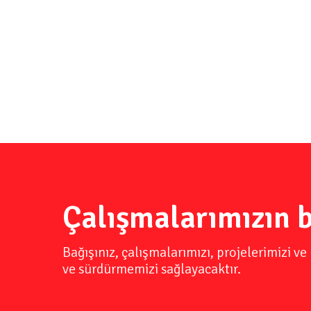
etmek istiyoruz.
Bu hedef başlığı altında topladığımız etkinlikler is
kökenli bireylerin eşit muamele gördüğünden bahs
toplumda yaşanması gereken değişim süreçleri kadar 
etmekte.
Çalışmalarımızın b
Bağışınız, çalışmalarımızı, projelerimizi 
ve sürdürmemizi sağlayacaktır.