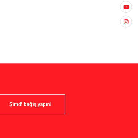
ilmesi için somut öneriler getirilmesine
youtube
instagr
Şimdi bağış yapın!