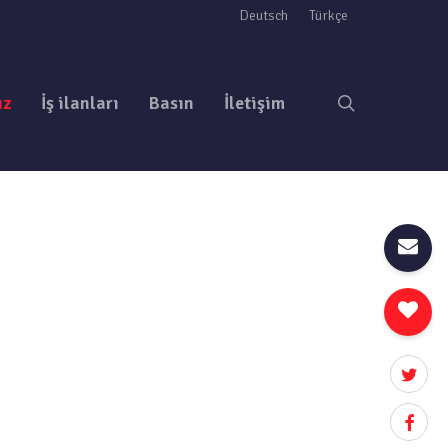
Deutsch
Türkçe
search
uz
İş ilanları
Basın
İletişim
twitter
ve eylemdeki ırkçı şiddete karşı
nellemeci yayın anlayışıyla mücadeleden
facebo
llar sistemimize eleştirel bir gözle