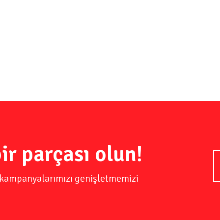
bakılmasına ve bunların düzelt
kadar uzanmakta.
e, ülkemizde göçmen
edebilene kadar
çeşitlilik arz
ir parçası olun!
ve kampanyalarımızı genişletmemizi