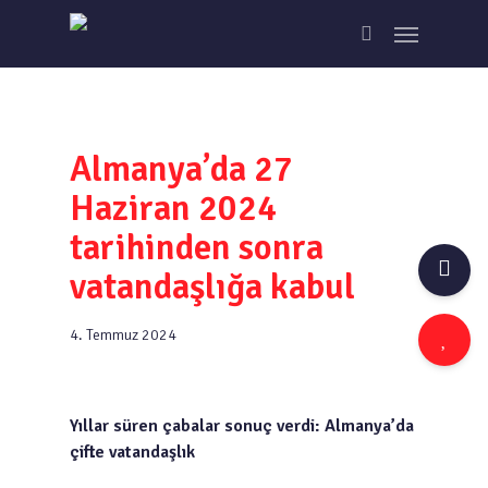
Skip
Menu
to
search
main
content
Almanya’da 27
Haziran 2024
tarihinden sonra
vatandaşlığa kabul
4. Temmuz 2024
Yıllar süren çabalar sonuç verdi: Almanya’da
çifte vatandaşlık