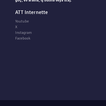
göç, ev arama, iş bulma veya staj.
ATT Internette
Youtube
X
Instagram
Facebook