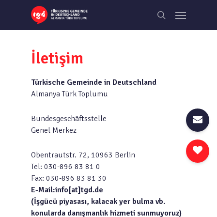
Skip
Menu
to
search
main
content
İletişim
Türkische Gemeinde in Deutschland
Almanya Türk Toplumu
Bundesgeschäftsstelle
Genel Merkez
Obentrautstr. 72, 10963 Berlin
Tel: 030-896 83 81 0
Fax: 030-896 83 81 30
E-Mail:info[at]tgd.de
(İşgücü piyasası, kalacak yer bulma vb.
konularda danışmanlık hizmeti sunmuyoruz)