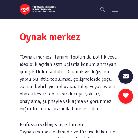
Skip
Menu
to
search
main
content
Oynak merkez
“Oynak merkez” tanımı, toplumda politik veya
ideolojik açıdan aşırı uçlarda konumlanmayan
geniş kitleleri anlatır. Dinamik ve değişken
yapılı bu kitle toplumsal gelişmelerde çoğu
zaman belirleyici rol oynar. Talep veya söylem
olarak kestirilebilir bir duruşu yoktur,
onaylama, şüpheyle yaklaşma ve görünmez
çoğunluk olma arasında hareket eder.
Nüfusun yaklaşık üçte biri bu
“oynak merkez”e dahildir ve Türkiye kökenliler