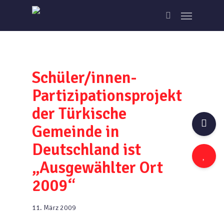
Skip
Menu
to
search
main
content
Schüler/innen-
Partizipationsprojekt
der Türkische
Gemeinde in
Deutschland ist
„Ausgewählter Ort
2009“
11. März 2009