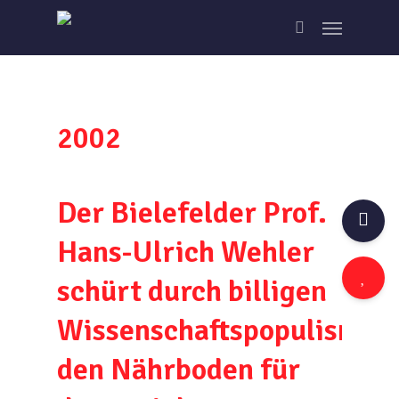
Skip
Menu
to
search
main
content
2002
Der Bielefelder Prof.
Hans-Ulrich Wehler
schürt durch billigen
Wissenschaftspopulismus
den Nährboden für