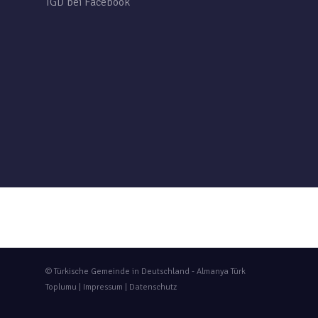
TGD bei Facebook
© Türkische Gemeinde in Deutschland - Almanya Türk
Toplumu |
Impressum
|
Datenschutz