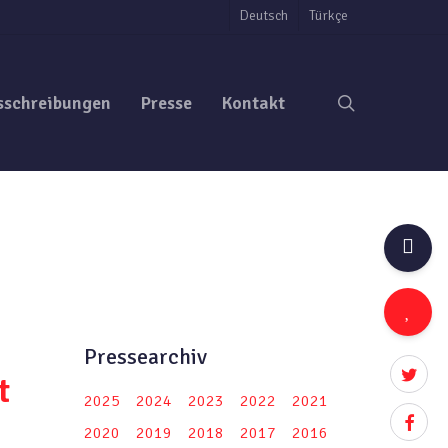
Deutsch
Türkçe
search
sschreibungen
Presse
Kontakt
Pressearchiv
twitter
t
2025
2024
2023
2022
2021
facebo
2020
2019
2018
2017
2016