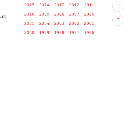
2015
2014
2013
2012
2011
youtub
2010
2009
2008
2007
2006
 und
instag
2005
2004
2003
2002
2001
2000
1999
1998
1997
1996