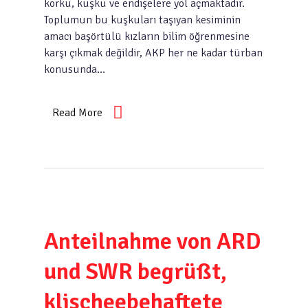
korku, kuşku ve endişelere yol açmaktadir.
Toplumun bu kuşkuları taşıyan kesiminin
amacı başörtülü kızların bilim öğrenmesine
karşı çıkmak değildir, AKP her ne kadar türban
konusunda…
Read More
Anteilnahme von ARD
und SWR begrüßt,
klischeebehaftete