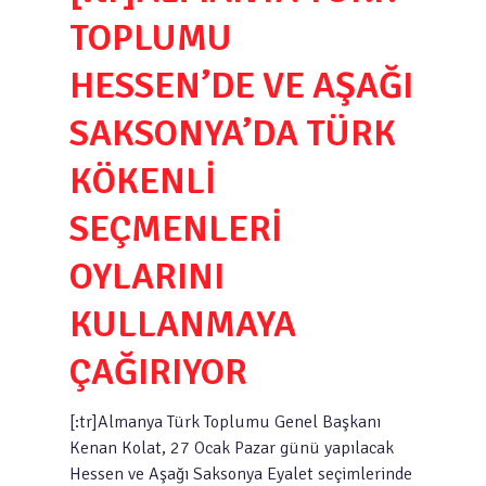
TOPLUMU
HESSEN’DE VE AŞAĞI
SAKSONYA’DA TÜRK
KÖKENLİ
SEÇMENLERİ
OYLARINI
KULLANMAYA
ÇAĞIRIYOR
[:tr]Almanya Türk Toplumu Genel Başkanı
Kenan Kolat, 27 Ocak Pazar günü yapılacak
Hessen ve Aşağı Saksonya Eyalet seçimlerinde