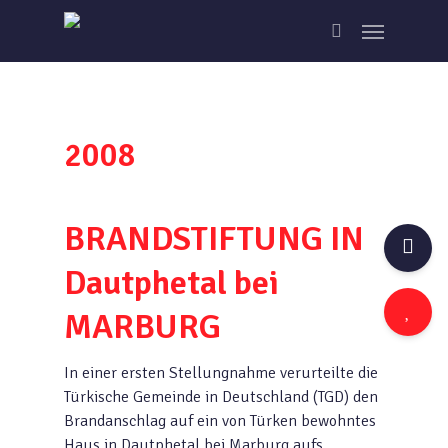
Skip
Menu
to
search
main
content
2008
BRANDSTIFTUNG IN
Dautphetal bei
MARBURG
In einer ersten Stellungnahme verurteilte die
Türkische Gemeinde in Deutschland (TGD) den
Brandanschlag auf ein von Türken bewohntes
Haus in Dautphetal bei Marburg aufs