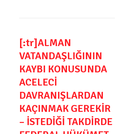
[:tr]ALMAN
VATANDAŞLIĞININ
KAYBI KONUSUNDA
ACELECİ
DAVRANIŞLARDAN
KAÇINMAK GEREKİR
– İSTEDİĞİ TAKDİRDE