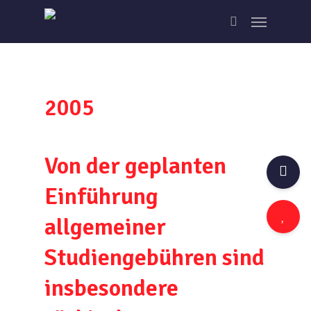
Skip
Menu
to
search
main
content
2005
Von der geplanten
Einführung
allgemeiner
Studiengebühren sind
insbesondere