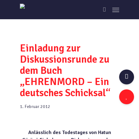
Skip
Menu
to
search
main
content
Einladung zur
Diskussionsrunde zu
dem Buch
„EHRENMORD – Ein
deutsches Schicksal“
1. Februar 2012
Anlässlich des Todestages von Hatun