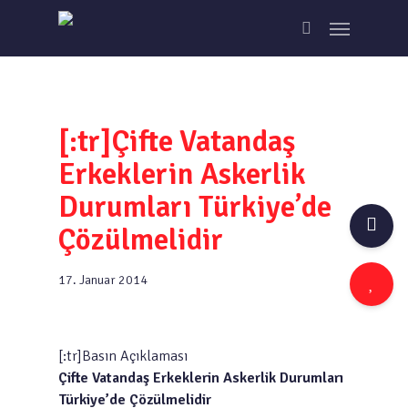
Skip
Menu
to
search
main
content
[:tr]Çifte Vatandaş
Erkeklerin Askerlik
Durumları Türkiye’de
Çözülmelidir
17. Januar 2014
[:tr]Basın Açıklaması
Çifte Vatandaş Erkeklerin Askerlik Durumları
Türkiye’de Çözülmelidir