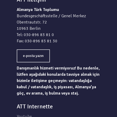
Almanya Türk Toplumu
Bundesgeschäftsstelle / Genel Merkez
Obentrautstr. 72
10963 Berlin
Tel: 030-896 83 81 0
Fax: 030-896 83 81 30
e-posta yazın
Danışmanlık hizmeti vermiyoruz! Bu nedenle,
lütfen aşağıdaki konularda tavsiye almak için
bizimle iletişime geçmeyin: vatandaşlığa
kabul / vatandaşlık, iş piyasası, Almanya’ya
göç, ev arama, iş bulma veya staj.
ATT Internette
Youtube