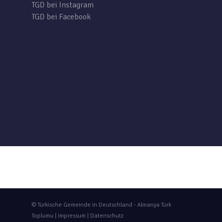
TGD bei Instagram
TGD bei Facebook
© Türkische Gemeinde in Deutschland - Almanya Türk
Toplumu |
Impressum
|
Datenschutz