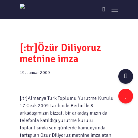
Skip
Menu
to
search
main
content
[:tr]Özür Diliyoruz
metnine imza
19. Januar 2009
[:tr]Almanya Türk Toplumu Yürütme Kurulu
17 Ocak 2009 tarihinde Berlin’de 8
arkadaşımızın bizzat, bir arkadaşımızın da
telefonla katıldığı yürütme kurulu
toplantısında son günlerde kamuoyunda
tartışılan Özür Diliyoruz metnine imza atan