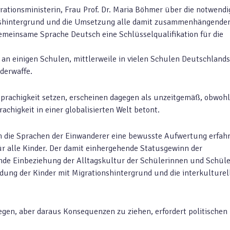
tionsministerin, Frau Prof. Dr. Maria Böhmer über die notwendi
onshintergrund und die Umsetzung alle damit zusammenhängende
emeinsame Sprache Deutsch eine Schlüsselqualifikation für die
n einigen Schulen, mittlerweile in vielen Schulen Deutschlands
derwaffe.
sprachigkeit setzen, erscheinen dagegen als unzeitgemäß, obwohl
chigkeit in einer globalisierten Welt betont.
 die Sprachen der Einwanderer eine bewusste Aufwertung erfahr
r alle Kinder. Der damit einhergehende Statusgewinn der
nde Einbeziehung der Alltagskultur der Schülerinnen und Schüle
dung der Kinder mit Migrationshintergrund und die interkulturel
legen, aber daraus Konsequenzen zu ziehen, erfordert politischen