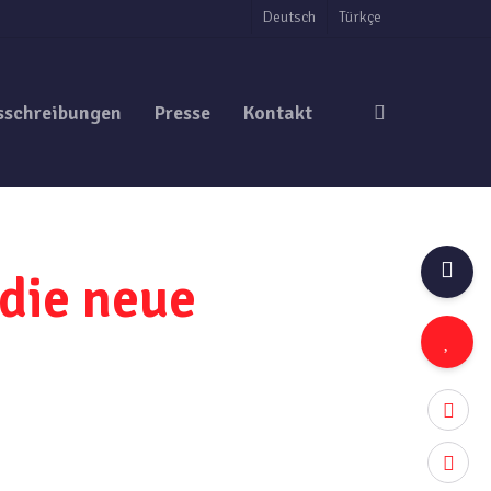
Deutsch
Türkçe
search
sschreibungen
Presse
Kontakt
die neue
twitter
facebo