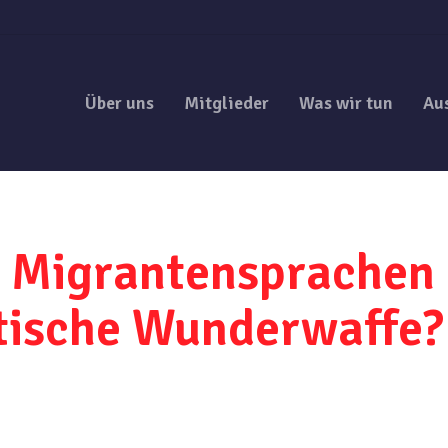
Über uns
Mitglieder
Was wir tun
Au
r Migrantensprachen 
itische Wunderwaffe?