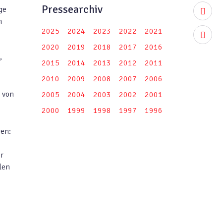
Pressearchiv
ge
youtub
n
2025
2024
2023
2022
2021
instag
2020
2019
2018
2017
2016
,
2015
2014
2013
2012
2011
2010
2009
2008
2007
2006
 von
2005
2004
2003
2002
2001
2000
1999
1998
1997
1996
en:
r
len