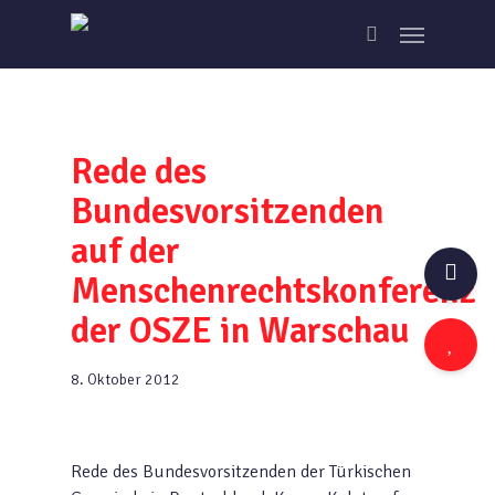
Skip
Menu
to
search
main
content
Rede des
Bundesvorsitzenden
auf der
Menschenrechtskonferenz
der OSZE in Warschau
8. Oktober 2012
Rede des Bundesvorsitzenden der Türkischen