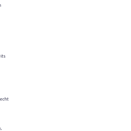
n
its
recht
,