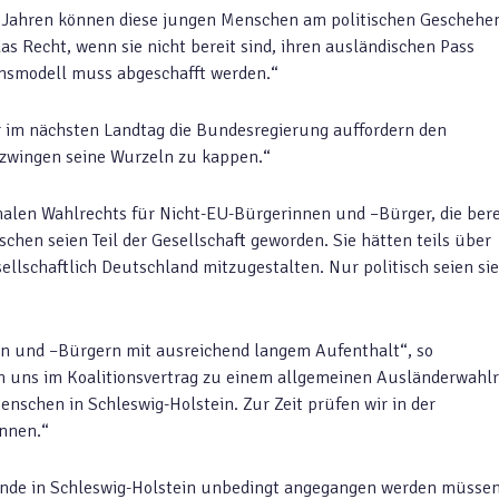
3 Jahren können diese jungen Menschen am politischen Geschehe
 das Recht, wenn sie nicht bereit sind, ihren ausländischen Pass
onsmodell muss abgeschafft werden.“
 im nächsten Landtag die Bundesregierung auffordern den
zwingen seine Wurzeln zu kappen.“
len Wahlrechts für Nicht-EU-Bürgerinnen und –Bürger, die bere
chen seien Teil der Gesellschaft geworden. Sie hätten teils über
ellschaftlich Deutschland mitzugestalten. Nur politisch seien sie
en und –Bürgern mit ausreichend langem Aufenthalt“, so
n uns im Koalitionsvertrag zu einem allgemeinen Ausländerwahl
schen in Schleswig-Holstein. Zur Zeit prüfen wir in der
önnen.“
einde in Schleswig-Holstein unbedingt angegangen werden müssen