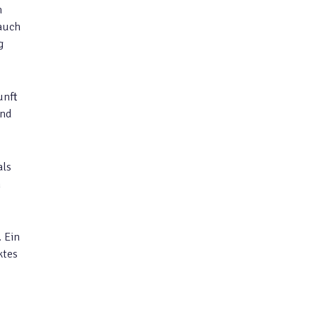
n
 auch
g
unft
und
als
n
 Ein
ktes