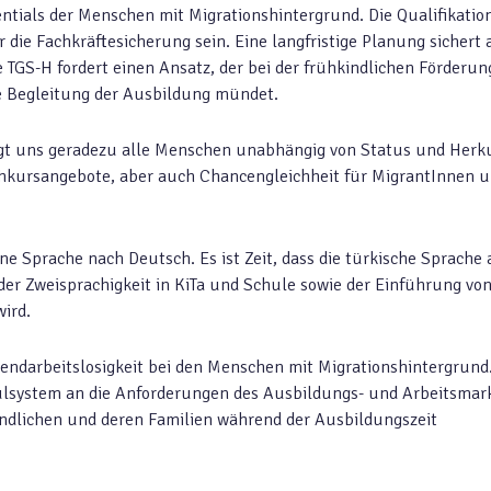
ntials der Menschen mit Migrationshintergrund. Die Qualifikatio
 die Fachkräftesicherung sein. Eine langfristige Planung sichert
e TGS-H fordert einen Ansatz, der bei der frühkindlichen Förderun
ie Begleitung der Ausbildung mündet.
gt uns geradezu alle Menschen unabhängig von Status und Herk
hkursangebote, aber auch Chancengleichheit für MigrantInnen 
ne Sprache nach Deutsch. Es ist Zeit, dass die türkische Sprache 
er Zweisprachigkeit in KiTa und Schule sowie der Einführung vo
ird.
gendarbeitslosigkeit bei den Menschen mit Migrationshintergrund.
hulsystem an die Anforderungen des Ausbildungs- und Arbeitsmar
dlichen und deren Familien während der Ausbildungszeit