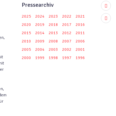
Pressearchiv
youtub
2025
2024
2023
2022
2021
instag
2020
2019
2018
2017
2016
2015
2014
2013
2012
2011
en,
2010
2009
2008
2007
2006
2005
2004
2003
2002
2001
it
2000
1999
1998
1997
1996
mit
er
en,
 dem
ür