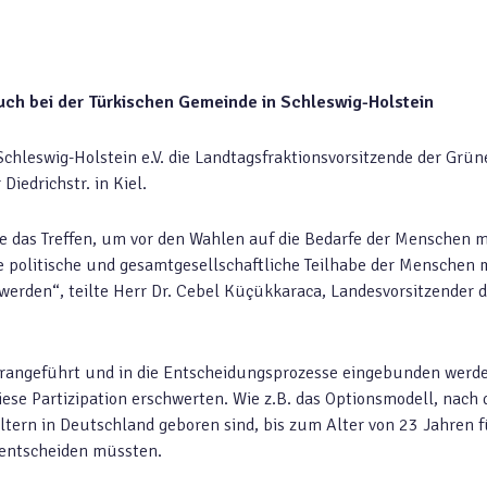
uch bei der Türkischen Gemeinde in Schleswig-Holstein
hleswig-Holstein e.V. die Landtagsfraktionsvorsitzende der Grün
iedrichstr. in Kiel.
e das Treffen, um vor den Wahlen auf die Bedarfe der Menschen m
politische und gesamtgesellschaftliche Teilhabe der Menschen 
erden“, teilte Herr Dr. Cebel Küçükkaraca, Landesvorsitzender d
erangeführt und in die Entscheidungsprozesse eingebunden werd
iese Partizipation erschwerten. Wie z.B. das Optionsmodell, nach
ltern in Deutschland geboren sind, bis zum Alter von 23 Jahren f
 entscheiden müssten.