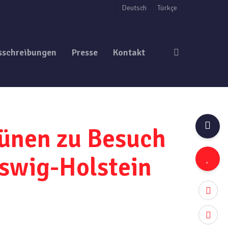
Deutsch
Türkçe
search
sschreibungen
Presse
Kontakt
rünen zu Besuch
eswig-Holstein
twitter
facebo