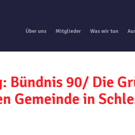
Über uns
Mitglieder
Was wir tun
Au
g: Bündnis 90/ Die G
hen Gemeinde in Schl