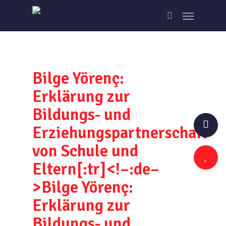
Skip
Menu
to
search
main
content
Bilge Yörenç:
Erklärung zur
Bildungs- und
Erziehungspartnerschaft
von Schule und
Eltern[:tr]<!–:de–
>Bilge Yörenç:
Erklärung zur
Bildungs- und