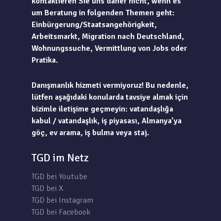
kontaktieren Sie uns daher nicht, wenn es
um Beratung in folgenden Themen geht:
Einbürgerung/Staatsangehörigkeit,
Arbeitsmarkt, Migration nach Deutschland,
Wohnungssuche, Vermittlung von Jobs oder
Pratika.
Danışmanlık hizmeti vermiyoruz! Bu nedenle,
lütfen aşağıdaki konularda tavsiye almak için
bizimle iletişime geçmeyin: vatandaşlığa
kabul / vatandaşlık, iş piyasası, Almanya’ya
göç, ev arama, iş bulma veya staj.
TGD im Netz
TGD bei Youtube
TGD bei X
TGD bei Instagram
TGD bei Facebook